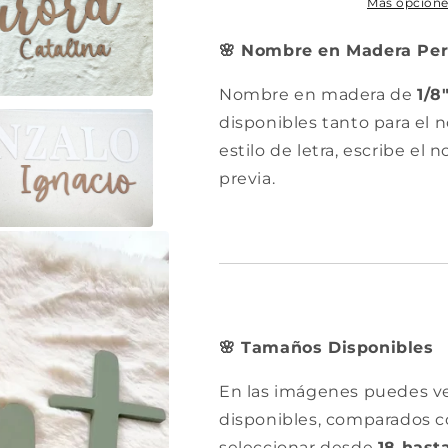
Cutout
Cutout
Más opcione
Nombre en Madera Per
🌸
Nombre en madera de
1/8
disponibles tanto para el 
estilo de letra, escribe el 
previa.
Tamaños Disponibles
🌸
En las imágenes puedes ve
disponibles, comparados 
seleccionar desde
18 hast