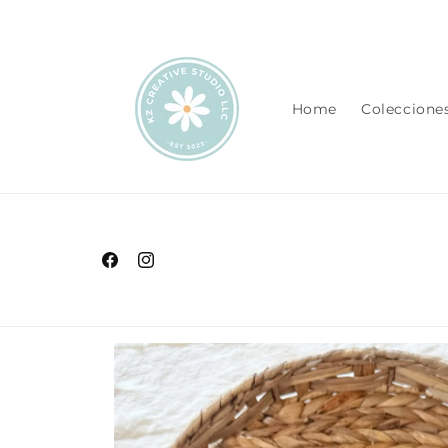
Ir
directamente
al contenido
Home
Coleccione
Facebook
Instagram
Ir
directamente
a la
información
del producto