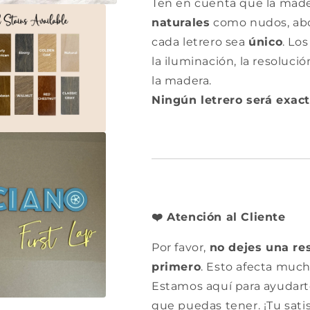
Ten en cuenta que la mad
naturales
como nudos, abol
cada letrero sea
único
. Lo
la iluminación, la resolució
la madera.
Ningún letrero será exact
Atención al Cliente
❤️
Por favor,
no dejes una re
primero
. Esto afecta much
Estamos aquí para ayudart
que puedas tener. ¡Tu satis