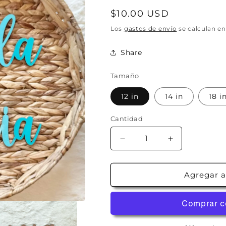
Precio
$10.00 USD
habitual
Los
gastos de envío
se calculan en
Share
Tamaño
12 in
14 in
18 i
Cantidad
Reducir
Aumentar
cantidad
cantidad
para
para
Nombre
Nombre
Agregar al
en
en
Madera
Madera
1/8&quot;
1/8&quot;
-
-