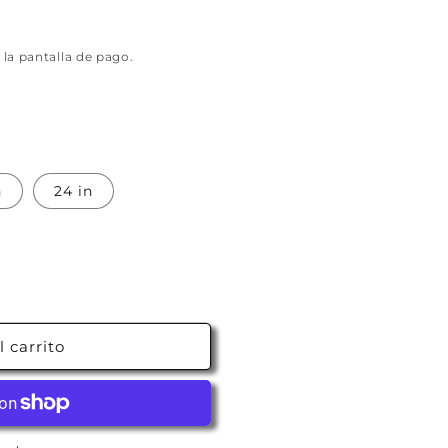
 la pantalla de pago.
n
24 in
 carrito