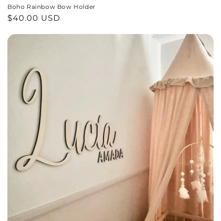
Boho Rainbow Bow Holder
Precio
$40.00 USD
habitual